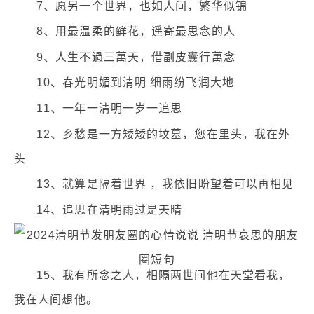
7、愿另一个世界，也如人间，繁华似锦
8、用最温柔的鲜花，遥寄最思念的人
9、人生不過三萬天，借副皮囊行萬念
10、春光明媚到清明 细雨纷飞润大地
11、一年一清明一岁一追思
12、乡愁是一方矮矮的坟墓，您在里头，我在外
头
13、就算是隔着世界 ，我依旧盼望着可以再相见
14、追思在清明雨过是天晴
15、我有所念之人，相隔两世间他在天堂看我，
我在人间想他。