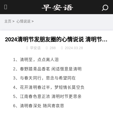
主页
>
心情说说
>
2024清明节发朋友圈的心情说说 清明节哀思的朋友圈短句
早安语
288
2024.03.28
1、清明至，点点离人泪
2、春野踏青品香茗 闲适惬意是清明
3、与春天同行，思念与希望同在
4、花开清明春过半，梦短情长莫空负
5、江南春色意正浓 清明时节更思亲
6、清明春深处 随风寄哀思