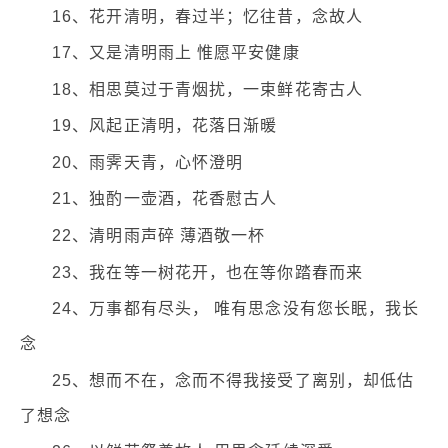
16、花开清明，春过半；忆往昔，念故人
17、又是清明雨上 惟愿平安健康
18、相思莫过于青烟扰，一束鲜花寄古人
19、风起正清明，花落日渐暖
20、雨霁天青，心怀澄明
21、独酌一壶酒，花香慰古人
22、清明雨声碎 薄酒敬一杯
23、我在等一树花开，也在等你踏春而来
24、万事都有尽头， 唯有思念没有您长眠，我长
念
25、想而不在，念而不得我接受了离别，却低估
了想念