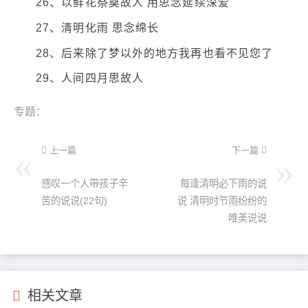
26、以鲜花祭奠故人 用思念延续深爱
27、清明化雨 思念绵长
28、后来除了梦以外的地方我再也看不见您了
29、人间四月思故人
专题：
上一篇
下一篇
感叹一个人带孩子辛
每逢清明必下雨的说
苦的说说(22句)
说 清明时节雨纷纷的
唯美说说
相关文章