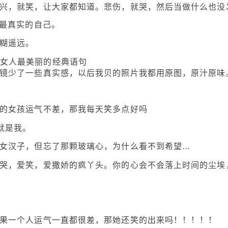
高兴，就笑，让大家都知道。悲伤，就哭，然后当做什么也没
最真实的自己。
模糊遥远。
滤镜少了一些真实感，以后我贝的照片我都用原图，原汁原味
笑的女孩运气不差，那我每天笑多点好吗
就是我。
了女汉子，但忘了那颗玻璃心，为什么看不到希望…
爱哭，爱笑，爱撒娇的疯丫头。你的心会不会落上时间的尘埃
如果一个人运气一直都很差，那她还笑的出来吗！！！！！