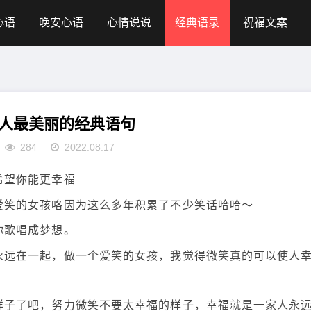
心语
晚安心语
心情说说
经典语录
祝福文案
人最美丽的经典语句
284
2022.08.17
希望你能更幸福
爱笑的女孩咯因为这么多年积累了不少笑话哈哈～
你歌唱成梦想。
永远在一起，做一个爱笑的女孩，我觉得微笑真的可以使人
样子了吧，努力微笑不要太幸福的样子，幸福就是一家人永