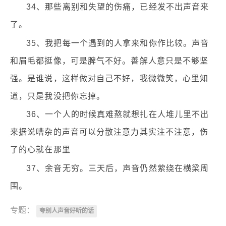
34、那些离别和失望的伤痛，已经发不出声音来
了。
35、我把每一个遇到的人拿来和你作比较。声音
和眉毛都挺像，可是脾气不好。善解人意只是不够坚
强。是谁说，这样做对自己不好，我微微笑，心里知
道，只是我没把你忘掉。
36、一个人的时候真难熬就想扎在人堆儿里不出
来据说嘈杂的声音可以分散注意力其实注不注意，伤
了的心就在那里
37、余音无穷。三天后，声音仍然萦绕在横梁周
围。
专题：
夸别人声音好听的话