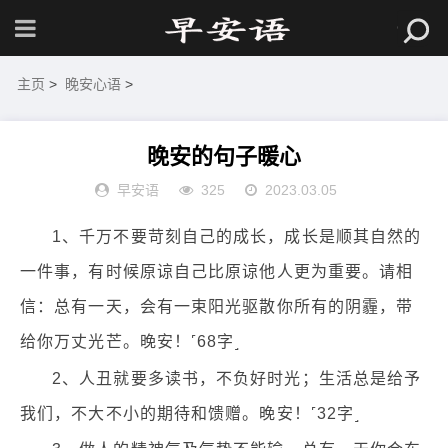
主页
>
晚安心语
>
晚安的句子暖心
早安语
325
2023.03.05
1、千万不要苛刻自己的成长，成长是顺其自然的
一件事，有时候原谅自己比原谅他人更为重要。请相
信：总有一天，会有一束阳光驱散你所有的阴霾，带
给你万丈光芒。晚安！˹68字˼
2、人丑就要多读书，不负好时光；生活总是给予
我们，不大不小的期待和馈赠。晚安！˹32字˼