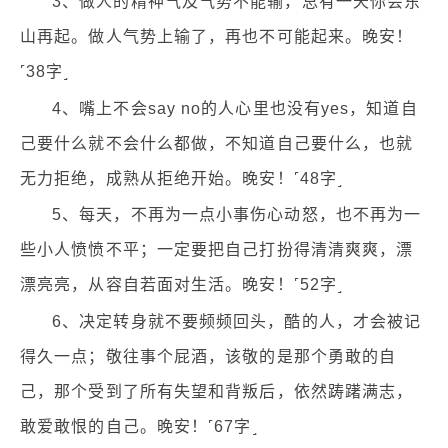
3、做人的精神气及气势不能输，总有一天你会东
山再起。做人气势上输了，再也不可能起来。晚安！
˹38字˼
4、嘴上不会say no的人心里也没有yes，知道自
己要什么就不会什么都做，不知道自己要什么，也就
无力拒绝，成熟从拒绝开始。晚安！˹48字˼
5、每天，不再为一点小事伤心动怒，也不再为一
些小人愤愤不平；一定要把自己打扮得清清爽爽，漂
漂亮亮，从容自若面对生活。晚安！˹52字˼
6、决定转身就不要频频回头，酷的人，才会被记
得久一点；敬往事个屁酒，该敬的是那个勇敢的自
己，那个受到了所有失望和背叛后，依然踌躇满志，
敢爱敢恨的自己。晚安！˹67字˼