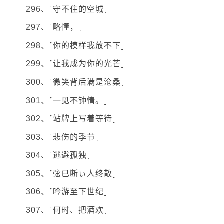
296、˹守不住的空城˼
297、˹略懂，˼
298、˹你的模样我放不下˼
299、˹让我成为你的光芒˼
300、˹微笑背后满是沧桑˼
301、˹一见不钟情。˼
302、˹站牌上写着等待˼
303、˹悲伤的季节˼
304、˹逃避孤独˼
305、˹弦已断ぃ人终散˼
306、˹吟游至下世纪˼
307、˹何时、把酒欢˼