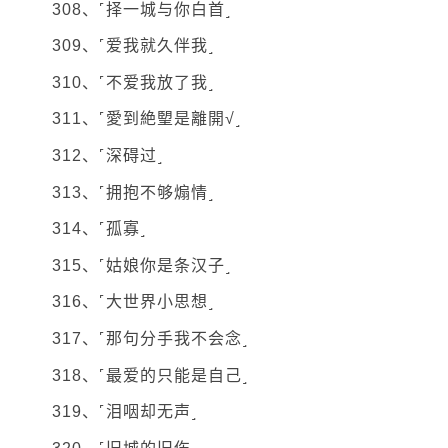
308、˹择一城与你白首˼
309、˹爱我就久伴我˼
310、˹不爱我放了我˼
311、˹愛到絶朢是離開√˼
312、˹深碍过˼
313、˹拥抱不够煽情˼
314、˹孤寡˼
315、˹姑娘你是条汉子˼
316、˹大世界小思想˼
317、˹那句分手我不会念˼
318、˹最爱的只能是自己˼
319、˹泪咽却无声˼