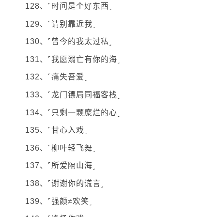
128、˹时间是个好东西˼
129、˹请别靠近我˼
130、˹曾今的我太过私˼
131、˹我愿溺亡有你的海˼
132、˹痛失吾爱˼
133、˹龙门镖局同福客栈˼
134、˹只剩一颗糜烂的心˼
135、˹甘心入戏˼
136、˹柳叶轻飞舞˼
137、˹所爱隔山海˼
138、˹谢谢你的谎言˼
139、˹强颜≠欢笑˼