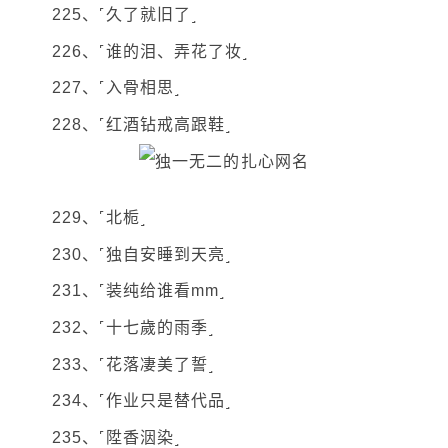
225、˹久了就旧了˼
226、˹谁的泪、弄花了妆˼
227、˹入骨相思˼
228、˹红酒钻戒高跟鞋˼
229、˹北栀˼
230、˹独自安睡到天亮˼
231、˹装纯给谁看mm˼
232、˹十七歲的雨季˼
233、˹花落凄美了誓˼
234、˹作业只是替代品˼
235、˹陞香洇染˼