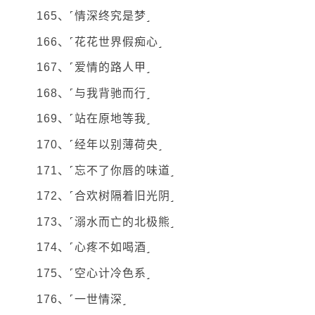
165、˹情深终究是梦˼
166、˹花花世界假痴心˼
167、˹爱情的路人甲˼
168、˹与我背驰而行˼
169、˹站在原地等我˼
170、˹经年以别薄荷央˼
171、˹忘不了你唇的味道˼
172、˹合欢树隔着旧光阴˼
173、˹溺水而亡的北极熊˼
174、˹心疼不如喝酒˼
175、˹空心计冷色系˼
176、˹一世情深˼