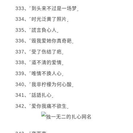
333、˹到头来不过是一场梦˼
334、˹时光泛黄了照片˼
335、˹謊言負心人˼
336、˹毁我爱她你真奇葩˼
337、˹受了伤结了疤˼
338、˹道不清的爱情˼
339、˹唯情不换人心˼
340、˹我非柠檬为何心酸˼
341、˹話語扎心˼
342、˹爱你我痛不欲生˼