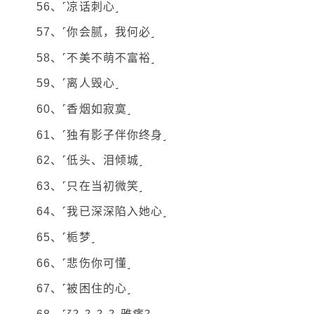
56、˹凉话刺心˼
57、˹你会腻，我何必˼
58、˹不美不萌不富裕˼
59、˹离人毁心˼
60、˹香烟如寂寞˼
61、˹独有影子伴你终身˼
62、˹低头、泪倾城˼
63、˹只在当初微笑˼
64、˹我已深深陷入她心˼
65、˹栀梦˼
66、˹悲伤你可懂˼
67、˹被困住的心˼