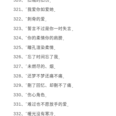
320、˹旧城的旧伤˼
321、˹我爱你如爱她˼
322、˹刺骨的爱˼
323、˹誓言不过是你一时失言˼
324、˹你的柔情你的肩膀˼
325、˹瞳孔渲染柔情˼
326、˹忘了时间忘了我˼
327、˹未燃尽的、烟˼
328、˹还梦不梦还痛不痛˼
329、˹刪了回忆、却刪不了痛˼
330、˹伤心角色˼
331、˹难过也不愿放手的爱˼
332、˹暖光没有寒冷˼