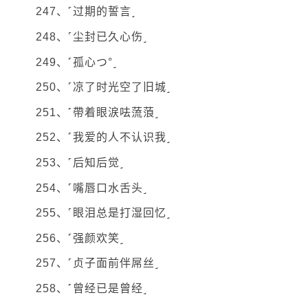
247、˹过期的誓言˼
248、˹尘封已久心伤˼
249、˹孤心つ°˼
250、˹凉了时光空了旧城˼
251、˹帶着眼涙呿蓅蒗˼
252、˹我爱的人不认识我˼
253、˹后知后觉˼
254、˹嘴唇口水舌头˼
255、˹眼泪总是打湿回忆˼
256、˹强颜欢笑˼
257、˹贞子面前伴屌丝˼
258、˹曾经已是曾经˼