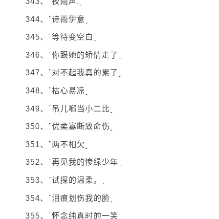
343、˹夜雨声.˼
344、˹诗雨伊意˼
345、˹等待变空白˼
346、˹你跟她的矫情走了˼
347、˹对不起我真的累了˼
348、˹枯心易凉˼
349、˹吊儿啷当小二比˼
350、˹优柔寡断致命伤˼
351、˹两不相欠˼
352、˹再见我的惨绿少年˼
353、˹试探的温柔。˼
354、˹泪痕划伤我的脸˼
355、˹怀念纯真时的一笑˼