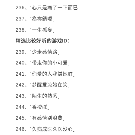
236、˹心只是痛了一下而已˼
237、˹為祢鎖噯˼
238、˹一生孤妄˼
精选比较好听的游戏ID：
239、˹少走感情路˼
240、˹带走你的小可爱˼
241、˹你爱的人我嫌她脏˼
242、˹梦醒爱凉她在笑˼
243、˹陌生的熟悉˼
244、˹香橙ぽ˼
245、˹有感情别浪费˼
246、˹久病成医久医没心˼