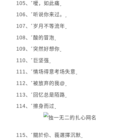
105、˹嗳，如此痛˼
106、˹听说你来过。˼
107、˹岁月不等流年˼
108、˹酸的冒泡˼
109、˹突然好想你˼
110、˹巨坚强˼
111、˹情场得意考场失意˼
112、˹被放弃的我@˼
113、˹回忆总是陌路˼
114、˹擦身而过˼
115、˹關於伱、莪選擇沉默˼