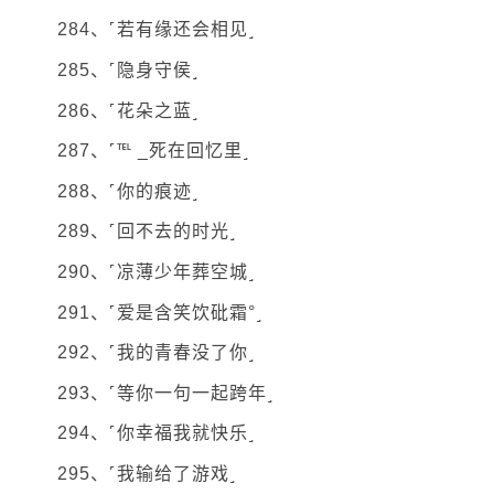
284、˹若有缘还会相见˼
285、˹隐身守侯˼
286、˹花朵之蓝˼
287、˹℡ _死在回忆里˼
288、˹你的痕迹˼
289、˹回不去的时光˼
290、˹凉薄少年葬空城˼
291、˹爱是含笑饮砒霜°˼
292、˹我的青春没了你˼
293、˹等你一句一起跨年˼
294、˹你幸福我就快乐˼
295、˹我输给了游戏˼