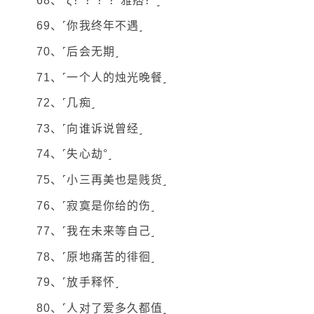
68、˹ζ？？？？雅痞？˼
69、˹你我终年不遇˼
70、˹后会无期˼
71、˹一个人的烛光晚餐˼
72、˹几痴˼
73、˹向谁诉说曾经˼
74、˹失心劫°˼
75、˹小三再美也是贱货˼
76、˹寂寞是你给的伤˼
77、˹我在未来等自己˼
78、˹原地痛苦的徘徊˼
79、˹放手释怀˼
80、˹人对了爱多久都值˼