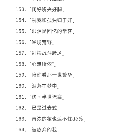
153、˹闭好嘴夹好腿˼
154、˹祝我和孤独归于好˼
155、˹眼泪是回忆的常客˼
156、˹逆境荒野˼
157、˹别摆战斗脸乄˼
158、˹心無所依°˼
159、˹陪你看那一世繁华˼
160、˹泪落在梦中˼
161、˹伤丶半世流离˼
162、˹已是过去式˼
163、˹再浓的妆也遮不住dé殇˼
164、˹被放弃的我˼