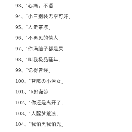
93、˹心痛，不语˼
94、˹小三别装无辜可好˼
95、˹人走茶凉˼
96、˹不再见的情人˼
97、˹你满脑子都是屎˼
98、˹叫我极品骚年˼
99、˹记得曾经˼
100、˹智障の小污女˼
101、˹k好菇凉˼
102、˹你还是离开了˼
103、˹人醒梦荒凉˼
104、˹我怕黑我怕光˼