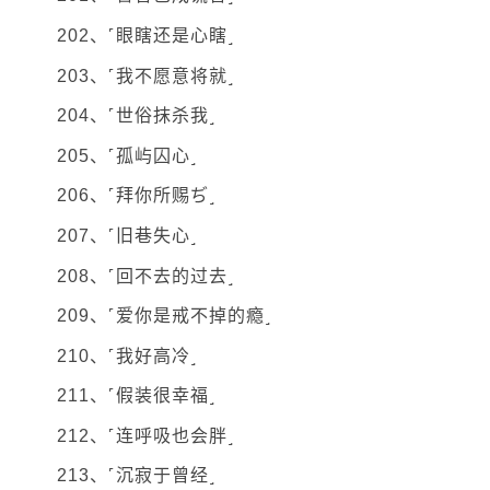
202、˹眼瞎还是心瞎˼
203、˹我不愿意将就˼
204、˹世俗抹杀我˼
205、˹孤屿囚心˼
206、˹拜你所赐ぢ˼
207、˹旧巷失心˼
208、˹回不去的过去˼
209、˹爱你是戒不掉的瘾˼
210、˹我好高冷˼
211、˹假装很幸福˼
212、˹连呼吸也会胖˼
213、˹沉寂于曾经˼