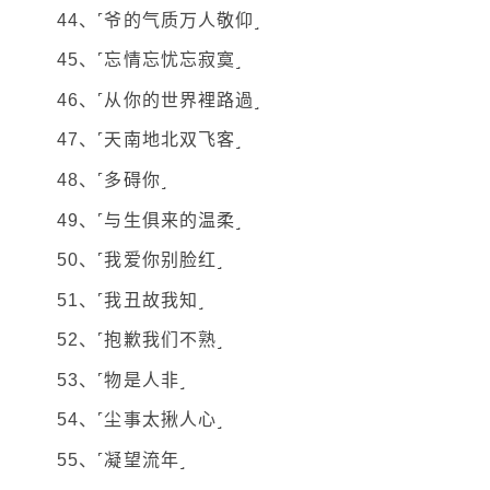
44、˹爷的气质万人敬仰˼
45、˹忘情忘忧忘寂寞˼
46、˹从你的世界裡路過˼
47、˹天南地北双飞客˼
48、˹多碍你˼
49、˹与生俱来的温柔˼
50、˹我爱你别脸红˼
51、˹我丑故我知˼
52、˹抱歉我们不熟˼
53、˹物是人非˼
54、˹尘事太揪人心˼
55、˹凝望流年˼