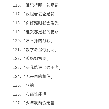
116、˹谁记得那一句承诺˼
117、˹放眼看去全是货˼
118、˹你好耀眼我会发光˼
119、˹连哭都是我的错ぃ˼
120、˹忘不掉的孤独˼
121、˹数学老湿你别叼˼
122、˹孤绝如初见˼
123、˹待我踏进最强王者˼
124、˹无来由的相信˼
125、˹软糖˼
126、˹心痛谁能懂˼
127、˹少年我前途无量˼