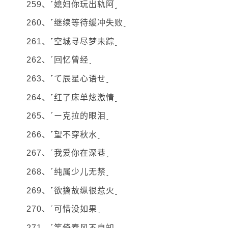
259、˹媳妇你玩出轨阿˼
260、˹继续等待缓冲失败˼
261、˹空城寻尽梦未踪˼
262、˹回忆曾经˼
263、˹て辰星心语せ˼
264、˹红了床单炫激情˼
265、˹ー克拉的眼泪˼
266、˹望不穿秋水˼
267、˹我爱你在深巷˼
268、˹纯属少儿无禁˼
269、˹欲擒故纵很惹火˼
270、˹可惜没如果˼
271、˹笑倚春风不自知˼