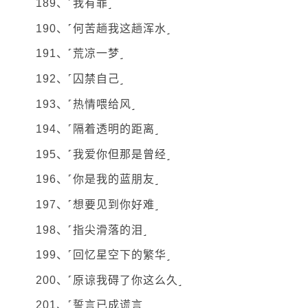
189、˹我有罪˼
190、˹何苦趟我这趟浑水˼
191、˹荒凉一梦˼
192、˹囚禁自己˼
193、˹热情喂给风˼
194、˹隔着透明的距离˼
195、˹我爱你但那是曾经˼
196、˹你是我的蓝朋友˼
197、˹想要见到你好难˼
198、˹指尖滑落的泪˼
199、˹回忆星空下的繁华˼
200、˹原谅我碍了你这么久˼
201、˹誓言已成谎言˼