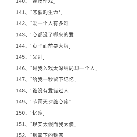
140、˹逢场作戏˼
141、˹悲催旳生命°˼
142、˹爱一个人有多难˼
143、˹心都没了哪来的爱˼
144、˹贞子面前耍大牌˼
145、˹又别˼
146、˹是我入戏太深结局却一个人˼
147、˹给我一秒留下记忆˼
148、˹谁没有爱错过人˼
149、˹芐雨天ジ誰心疼°˼
150、˹忆殇˼
151、˹现实太假而我太傻˼
152、˹烟雾下的魅惑˼