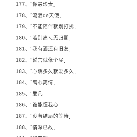
177、˹你最珍贵˼
178、˹流泪de天使˼
179、˹不能陪伴就别打扰˼
180、˹若别离乀无归期˼
181、˹我有酒还有旧友˼
182、˹誓言就像个屁˼
183、˹心跳多久就爱多久˼
184、˹离心离情˼
185、˹爱凡˼
186、˹谁能懂我心˼
187、˹没有结局的等待˼
188、˹情深已故˼