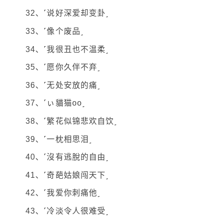
32、˹说好深爱却变卦˼
33、˹像个废品˼
34、˹我很丑也不温柔˼
35、˹愿你久伴不弃˼
36、˹无处安放的痛˼
37、˹ぃ貓猫oο˼
38、˹繁花似锦悲欢自饮˼
39、˹一枕相思泪˼
40、˹沒有逃脫的自由˼
41、˹奇葩姑娘闯天下˼
42、˹我爱你刺痛他˼
43、˹冷淡令人很难受˼