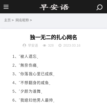
主页
>
网名昵称
>
独一无二的扎心网名
早安语
328
2023.03.16
1、˹被人遗忘˼
2、˹無奈伤痛˼
3、˹你落我心里已成疾˼
4、˹不想翻身的咸鱼˼
5、˹夕颜为谁舞˼
6、˹我媳妇他男人最帅˼