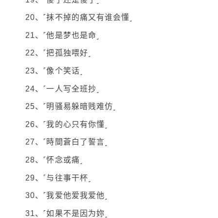
20、˹抹不掉的痛又有谁会懂˼
21、˹他是梦也是命˼
22、˹把孤独喂好˼
23、˹像个笑话˼
24、˹一人写全班抄˼
25、˹明骚易躲暗贱难仿˼
26、˹我的心只有你懂˼
27、˹時間蒼白了誓言˼
28、˹怀念或痛˼
29、˹与往事干杯˼
30、˹我爱他爱我爱他˼
31、˹如果不是因为妳˼