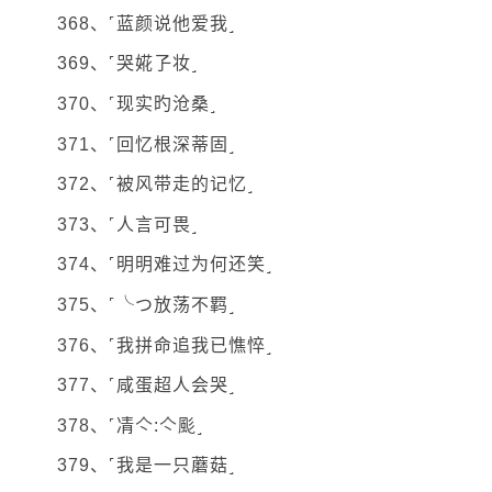
368、˹蓝颜说他爱我˼
369、˹哭婲孒妆˼
370、˹现实旳沧桑˼
371、˹回忆根深蒂固˼
372、˹被风带走的记忆˼
373、˹人言可畏˼
374、˹明明难过为何还笑˼
375、˹╰つ放荡不羁˼
376、˹我拼命追我已憔悴˼
377、˹咸蛋超人会哭˼
378、˹凊亽:亽颩˼
379、˹我是一只蘑菇˼