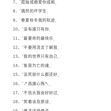
7、˹孤独成瘾爱你成痴˼
8、˹偶然的坏学生˼
9、˹春夏秋冬我的轨迹˼
10、˹没有誰只有你˼
11、˹最要命的最快乐˼
12、˹不要用流言了解我˼
13、˹我的世界只有自己˼
14、˹鱼是为亡的魂˼
15、˹没死就什么都还好˼
16、˹↗爲誰心殇↖˼
17、˹不低头我会好好过˼
18、˹笑着谈及原谅˼
19、˹傻子还是傻子˼