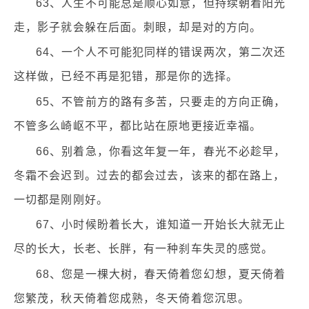
63、人生不可能总是顺心如意，但持续朝着阳光
走，影子就会躲在后面。刺眼，却是对的方向。
64、一个人不可能犯同样的错误两次，第二次还
这样做，已经不再是犯错，那是你的选择。
65、不管前方的路有多苦，只要走的方向正确，
不管多么崎岖不平，都比站在原地更接近幸福。
66、别着急，你看这年复一年，春光不必趁早，
冬霜不会迟到。过去的都会过去，该来的都在路上，
一切都是刚刚好。
67、小时候盼着长大，谁知道一开始长大就无止
尽的长大，长老、长胖，有一种刹车失灵的感觉。
68、您是一棵大树，春天倚着您幻想，夏天倚着
您繁茂，秋天倚着您成熟，冬天倚着您沉思。