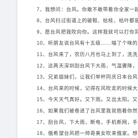
7、我想问：台风。你敢不敢带着你全家一
8、台风扫过街道上的破鞋、枯枝、枯叶都
9、愿台风把我吹向你。这样我就可以打你
10、听朋友说台风有十五级……喵了个咪
11、台风来了，农历八月也马上到了，洗
12、这两天深圳刮台风下大雨，气温骤降
13、兄弟姐妹们，让我们举杯同庆日本台
14、台风来的时候，记得在风吹走的时候
15、今天天气真好。又下雨。又出太阳。
16、如果我们被卷进了台风里我就抱着你
17、刮台风，下大雨，断电，手机断网，
18、俄希望台风把一帅哥美女吹来俄家。