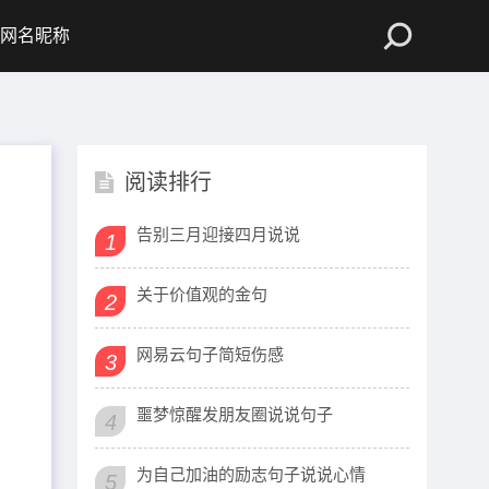
网名昵称
阅读排行
告别三月迎接四月说说
1
关于价值观的金句
2
网易云句子简短伤感
3
噩梦惊醒发朋友圈说说句子
4
为自己加油的励志句子说说心情
5