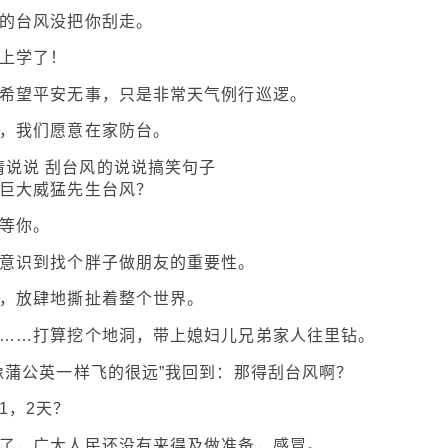
晚的台风没把你刮走。
用上学了！
。希望平安无事，只是非常天气例行巡逻。
下，我们愿意在家防台。
宙巨大威猛先生台风？
口等你。
才意识到找个胖子做朋友的重要性。
鬼，放肆地撕扯着整个世界。
的……打算挖个地洞，带上媳妇儿兄弟家人往里钻。
像蒲公英一样飞的很远”我回到：那得刮台风啊？
1，2天？
来了，广大人民还没有来得及做准备，感冒。