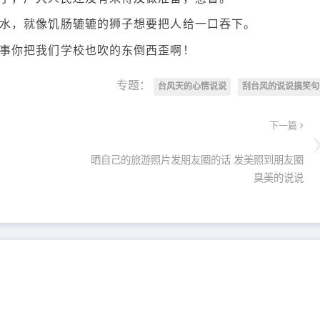
潮水，就像饥肠辘辘的狮子想要把人给一口吞下。
本事你把我们学校也吹的东倒西歪啊！
专题：
台风天的心情说说
刮台风的说说搞笑句
下一篇
晒自己的旅游照片发朋友圈的话 发美照到朋友圈
臭美的说说