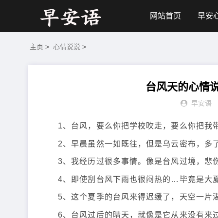
网站首页
早安
主页
>
心情说说
>
台风天的心情说
早安语
1、台风，要么你把学校吹走，要么你把我
2、早晨虽然一如既往，但是乌云密布，多
3、我经历过很多事情。像是台风过境，悲
4、即使刮台风下雨也很闷热的…毕竟是大
5、这个夏季的台风来得迟缓了，天空一片
6、台风过后的晴天，就像是它从来没有来