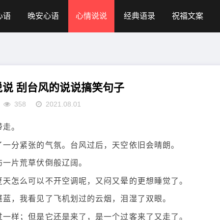
心语
晚安心语
心情说说
经典语录
祝福文案
说 刮台风的说说搞笑句子
358
2021.08.01
带走。
了一分紧张的气氛。台风过后，天空依旧会晴朗。
伤一片荒草伏倒般辽阔。
夏天怎么可以不开空调呢，又闷又晕的更想睡觉了。
湛蓝，我看见了飞机划过的云烟，泪湿了双眼。
过一样；但是它还是来了，是一个过客来了又走了。