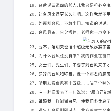
19、背后说三道四的贱人儿我只是担心今
20、让台风来得更长久些吧。这样我就不
21、外面刮台风，不敢出门。知道的说说
22、台风具备，只欠短信，老师你一声令
23、要不，咱明天也挂个超级无敌霹雳宇
24、为什么台风还没有来？我的作业在窗
25、女士们，先生们，不要等到台风来了
26、狰狞的台风咆哮着，像一个邪恶的魔
27、听朋友说台风有十五级……喵了个咪
28、有一胖妞发表了一句说说：“愿自己能
29、谁跟我一样谢谢台风，使我们多休息了
30、通告！台风刚刚过去，北方冷空气又