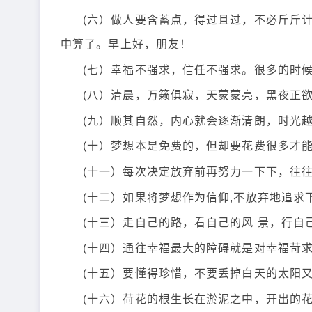
(六）做人要含蓄点，得过且过，不必斤斤
中算了。早上好，朋友！
(七）幸福不强求，信任不强求。很多的时
(八）清晨，万籁俱寂，天蒙蒙亮，黑夜正
(九）顺其自然，内心就会逐渐清朗，时光
(十）梦想本是免费的，但却要花费很多才
(十一）每次决定放弃前再努力一下下，往
(十二）如果将梦想作为信仰,不放弃地追求
(十三）走自己的路，看自己的风 景，行自
(十四）通往幸福最大的障碍就是对幸福苛
(十五）要懂得珍惜，不要丢掉白天的太阳
(十六）荷花的根生长在淤泥之中，开出的