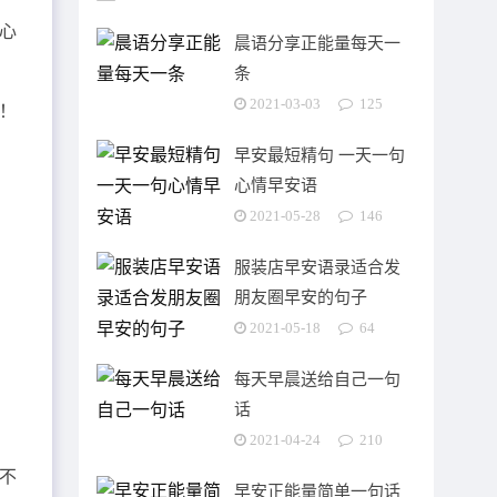
心
晨语分享正能量每天一
条
2021-03-03
125
！
早安最短精句 一天一句
心情早安语
2021-05-28
146
服装店早安语录适合发
朋友圈早安的句子
2021-05-18
64
每天早晨送给自己一句
话
2021-04-24
210
不
早安正能量简单一句话