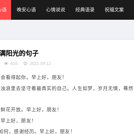
心语
晚安心语
心情说说
经典语录
祝福文案
满阳光的句子
415
2021.09.12
才会看得起你。早上好，朋友！
这浊浪里去坚守着最真实的自己。人生如梦，岁月无情，蓦然
是鲜花开放。早上好，朋友！
。早上好，朋友！
论如何，感谢经历。早上好，朋友！