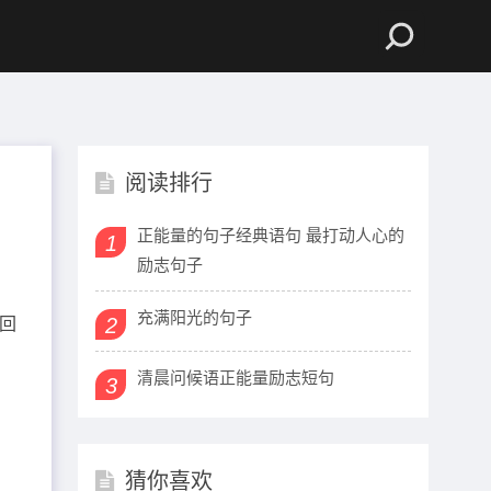
阅读排行
正能量的句子经典语句 最打动人心的
1
励志句子
充满阳光的句子
2
回
清晨问候语正能量励志短句
3
猜你喜欢