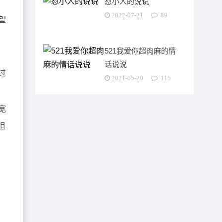
怼小人的说说
2022-07-21
89
望
521我爱你超肉麻的情
话说说
过
2021-05-20
115
宽
沮