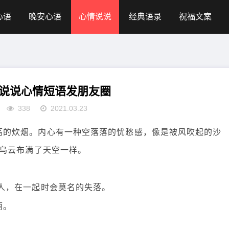
心语
晚安心语
心情说说
经典语录
祝福文案
说说心情短语发朋友圈
338
2021.03.23
荡的炊烟。内心有一种空落落的忧愁感，像是被风吹起的沙
乌云布满了天空一样。
个人，在一起时会莫名的失落。
丽。