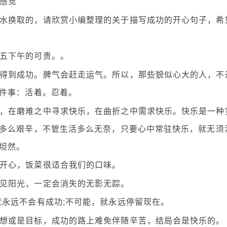
的感觉
泪水换取的，请欣赏小编整理的关于描写成功的开心句子，希
期五下午的可贵。。
的得到成功。脾气会赶走运气。所以，那些貌似心大的人，不
件事：活着。忍着。
乐，在磨难之中寻求快乐，在曲折之中需求快乐。快乐是一种
多么艰辛，不管生活多么无奈，只要心中常驻快乐，就无须
坦然。
的开心，饭菜很适合我们的口味。
遇见阳光，一定会消失的无影无踪。
就永远不会有成功;不可能，就永远停留现在。
梦想或是目标，成功的路上难免伴随辛苦，结局会是快乐的。