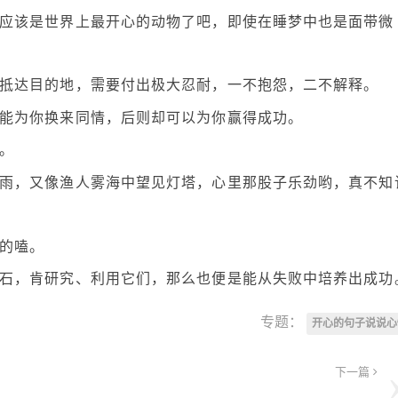
。应该是世界上最开心的动物了吧，即使在睡梦中也是面带微
功抵达目的地，需要付出极大忍耐，一不抱怨，二不解释。
只能为你换来同情，后则却可以为你赢得成功。
。
逢雨，又像渔人雾海中望见灯塔，心里那股子乐劲哟，真不知
听的嗑。
脚石，肯研究、利用它们，那么也便是能从失败中培养出成功
专题：
开心的句子说说心
下一篇