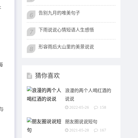
开
告别九月的唯美句子
6
下雨说说心情短语人生感悟
7
形容雨后大山里的美景说说
8
每
猜你喜欢
浪漫的两个人喝红酒的
说说
2022-05-26
158
与
朋友圈说说短句
2021-05-28
167