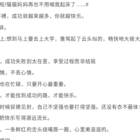
猫猫妈妈再也不用喊我起床了......#
拼搏，成功就越来越多，你就越快乐。
辞。
肩上;想到马上要去上大学，像驾起了云头似的，畅快地大摇
力，成功失败别太在意，享受过程而非结局
热情，不丢心情。
天也在忙碌，只要开心最重要。
始，才能找到成功的路，才能快乐。
有时候捉襟见肘，自己不坚强也要打得坚强。还没有衣不蔽体
把快乐写得源远流长。
云，一条鲜红的舌头绕嘴唇一圈，心里美滋滋的。