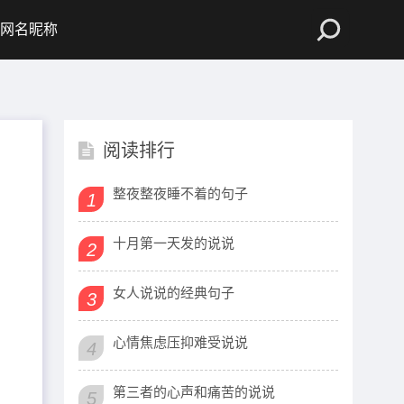
网名昵称
阅读排行
整夜整夜睡不着的句子
1
十月第一天发的说说
2
女人说说的经典句子
3
心情焦虑压抑难受说说
4
第三者的心声和痛苦的说说
5