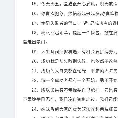
15、今天周五，星猫很开心滴说，明天放假啦!
16、你喜欢抱怨，烦恼就越来越多;你喜欢
17、命是失败者的借口，"运"是成功者的谦
18、杨燕撑起雨伞，提起一个挎包，放在
摆走出家门。
19、人生瞬间把握机遇，有机会要拼搏努
20、成功就是从失败到失败，也依然不改
21、成功的人每天都在忙碌，平庸的人每
22、每一个成功者都有一个开始。勇于开
23、所以如果有不幸你要自己承担，安慰
不果腹举目无亲，我们没有资格难过，我们还能
24、妹妹听到大家的赞美双颊浮起两朵红