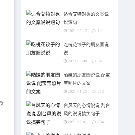
适合艾特对象的文案说
说短句
2021-05-12
141
大
吃槐花饺子的朋友圈说
说
2022-05-09
84
晒娃的朋友圈说说 配宝
宝照片的文案
2021-01-25
213
食
台风天的心情说说 刮台
风的说说搞笑句子
2021-08-01
204